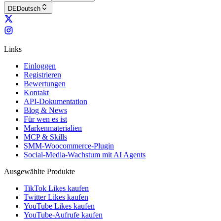
DE
Deutsch
Links
Einloggen
Registrieren
Bewertungen
Kontakt
API-Dokumentation
Blog & News
Für wen es ist
Markenmaterialien
MCP & Skills
SMM-Woocommerce-Plugin
Social-Media-Wachstum mit AI Agents
Ausgewählte Produkte
TikTok Likes kaufen
Twitter Likes kaufen
YouTube Likes kaufen
YouTube-Aufrufe kaufen