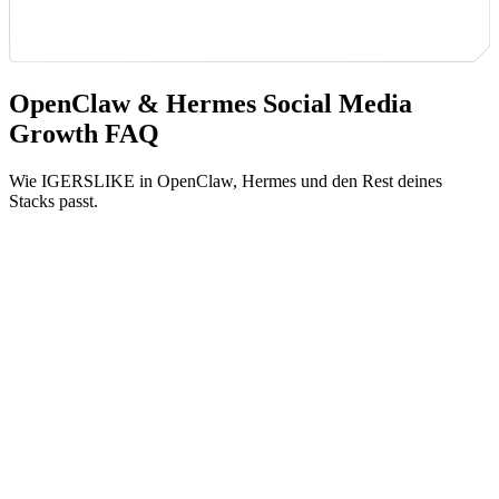
OpenClaw & Hermes Social Media
Growth FAQ
Wie IGERSLIKE in OpenClaw, Hermes und den Rest deines
Stacks passt.
Agents & MCP
Was ist der IGERSLIKE MCP Server?
Er ist ein Model Context Protocol Server, der IGERSLIKE
als Set typisierter Tools für Bestellungen, Statusabfragen und
Katalogsuche bereitstellt. Jeder Agent, der MCP spricht, kann
damit deine Social Media direkt wachsen lassen.
Funktioniert IGERSLIKE mit OpenClaw?
Ja. OpenClaw hat einen eingebauten MCP Client, sodass du
unseren Server in einem Schritt verbindest. Du kannst auch
den IGERSLIKE Skill in deinem Agent installieren. So oder
so kann dein OpenClaw-Agent Growth direkt aus dem Chat