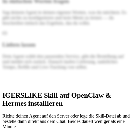
In einfachen Worten fragen
Sag deinem Agent in deinen eigenen Worten, was du möchtest. Es
gibt nichts zu konfigurieren und kein Menü zu lernen — du
beschreibst einfach das Ergebnis, das du willst.
0
3
Liefern lassen
Dein Agent wählt den passenden Service, gibt die Bestellung auf
und meldet sich zurück. Danach laufen Lieferung, natürliches
Tempo, Refills und Live-Tracking von selbst.
IGERSLIKE Skill auf OpenClaw &
Hermes installieren
Richte deinen Agent auf den Server oder lege die Skill-Datei ab und
bestelle dann direkt aus dem Chat. Beides dauert weniger als eine
Minute.