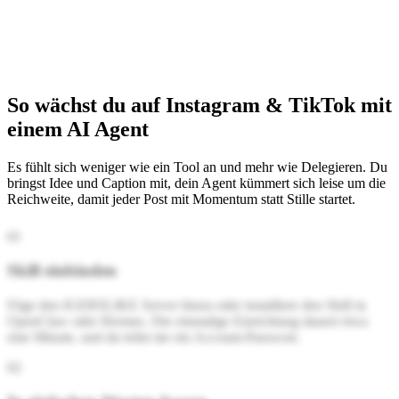
So wächst du auf Instagram & TikTok mit
einem AI Agent
Es fühlt sich weniger wie ein Tool an und mehr wie Delegieren. Du
bringst Idee und Caption mit, dein Agent kümmert sich leise um die
Reichweite, damit jeder Post mit Momentum statt Stille startet.
0
1
Skill einbinden
Füge den IGERSLIKE Server hinzu oder installiere den Skill in
OpenClaw oder Hermes. Die einmalige Einrichtung dauert etwa
eine Minute, und du teilst nie ein Account-Passwort.
0
2