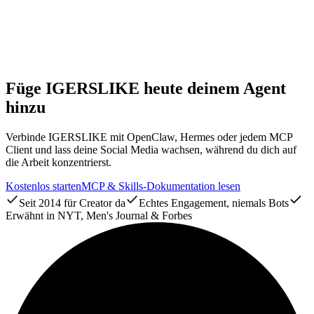
Welche AI Assistants können den IGERSLIKE Skill ausführen?
Jeder Assistant, der Model Context Protocol spricht oder
Skills unterstützt, darunter OpenClaw, Hermes, Claude und
Cursor. Dieselben Tools funktionieren überall gleich.
Füge IGERSLIKE heute deinem Agent
hinzu
Verbinde IGERSLIKE mit OpenClaw, Hermes oder jedem MCP
Client und lass deine Social Media wachsen, während du dich auf
die Arbeit konzentrierst.
Kostenlos starten
MCP & Skills-Dokumentation lesen
Seit 2014 für Creator da
Echtes Engagement, niemals Bots
Erwähnt in NYT, Men's Journal & Forbes