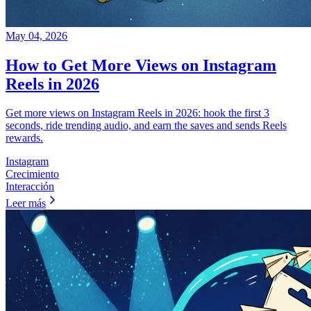
May 04, 2026
How to Get More Views on Instagram
Reels in 2026
Get more views on Instagram Reels in 2026: hook the first 3
seconds, ride trending audio, and earn the saves and sends Reels
rewards.
Instagram
Crecimiento
Interacción
Leer más