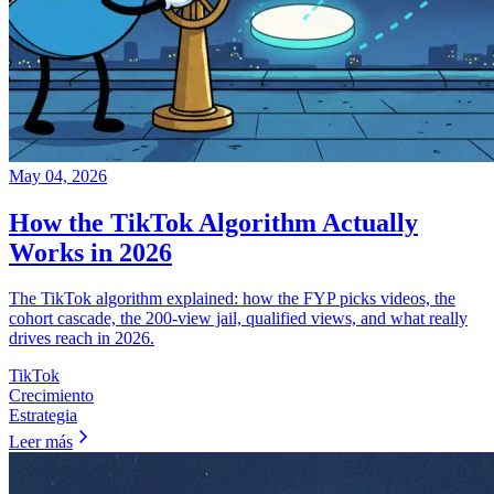
May 04, 2026
How the TikTok Algorithm Actually
Works in 2026
The TikTok algorithm explained: how the FYP picks videos, the
cohort cascade, the 200-view jail, qualified views, and what really
drives reach in 2026.
TikTok
Crecimiento
Estrategia
Leer más