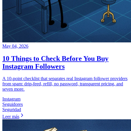
May 04, 2026
10 Things to Check Before You Buy
Instagram Followers
A 10-point checklist that separates real Instagram follower providers
from spam: drip-feed, refill, no password, transparent pricing, and
seven more.
Instagram
Seguidores
Seguridad
Leer más