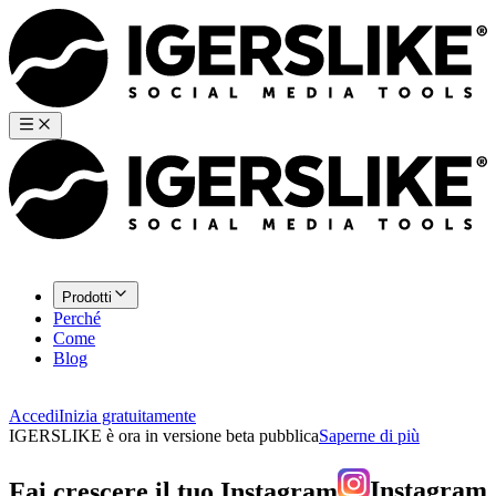
Prodotti
Perché
Come
Blog
Accedi
Inizia gratuitamente
IGERSLIKE è ora in versione beta pubblica
Saperne di più
Fai crescere il tuo
Instagram
Instagram