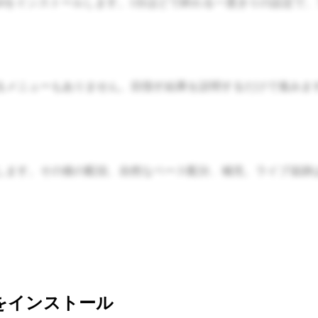
はHermesにskillをインストールします。1分ほどで終わる一度き
るメニューもありません。目指す結果を説明するだけで進みま
します。その後の配信、自然なペース配分、補充、ライブ追跡
killをインストール