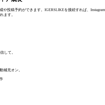
成や投稿予約ができます。IGERSLIKEを接続すれば、Instagra
られます。
配信して。
自動補充オン。
動作