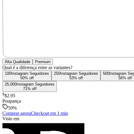
Alta Qualidade
Premium
Qual é a diferença entre as variantes?
100
Instagram
Seguidores
250
Instagram
Seguidores
500
Instagram
Seg
50
% off
53
% off
56
% off
25,000
Instagram
Seguidores
71
% off
$
$2.95
Poupança
50
%
Comprar agora
Checkout em 1 min
Visto em