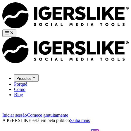
Produtos
Porquê
Como
Blog
Iniciar sessão
Comece gratuitamente
A IGERSLIKE está em beta público
Saiba mais