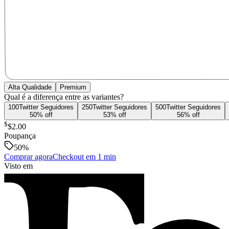
Alta Qualidade
Premium
Qual é a diferença entre as variantes?
100
Twitter
Seguidores
250
Twitter
Seguidores
500
Twitter
Seguidores
50
% off
53
% off
56
% off
$
$2.00
Poupança
50
%
Comprar agora
Checkout em 1 min
Visto em