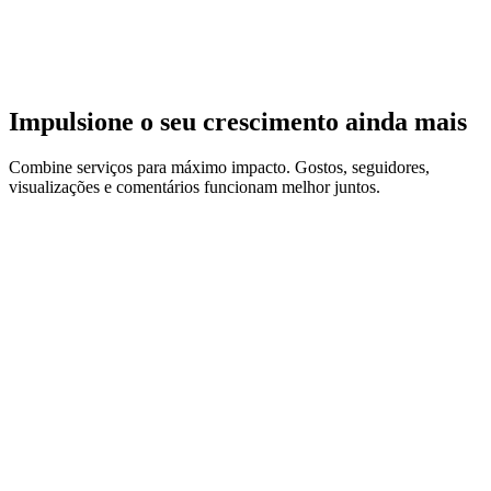
Sim, os nossos pacotes maiores vêm com descontos por
volume embutidos. Quanto mais compra, menor fica o custo
por unidade.
Impulsione o seu crescimento ainda mais
Combine serviços para máximo impacto. Gostos, seguidores,
visualizações e comentários funcionam melhor juntos.
Threads Likes
Boost your Threads posts with real likes.
Buy Likes
→