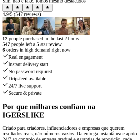
Sim, não é fake, fomos mesmo destacados
4.9
/5 (
547
reviews)
12
people purchased in the last
2
hours
547
people left a
5
star review
6
orders in high demand right now
Real engagement
Instant delivery start
No password required
Drip-feed available
24/7 live support
Secure & private
Por que milhares confiam na
IGERSLIKE
Criado para criadores, influenciadores e empresas que querem
resultados reais, não números vazios. Da entrega instantânea e apoio
24/7 ao controlo de entrega gradual e garantias de reposição, cada