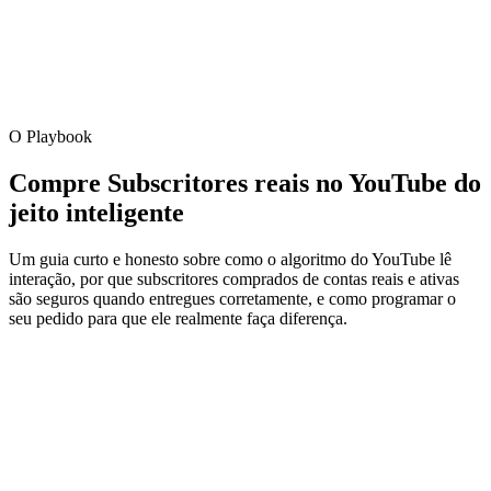
O Playbook
Compre Subscritores reais no YouTube do
jeito inteligente
Um guia curto e honesto sobre como o algoritmo do YouTube lê
interação, por que subscritores comprados de contas reais e ativas
são seguros quando entregues corretamente, e como programar o
seu pedido para que ele realmente faça diferença.
01
Algoritmo
Como subscritores iniciais decidem se o seu canal
será recomendado ao lado de criadores maiores
O YouTube não mostra sua publicação para toda a sua audiência de