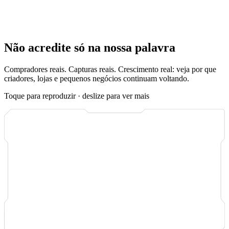
cada inscrito conforme chega, e o sistema foi criado para que
a
maioria dos pedidos seja concluída em minutos
após o pagamento.
Sem espera, sem adivinhação, sem pedido de apoio para perguntar
onde está o seu pedido.
Não acredite só na nossa palavra
Compradores reais. Capturas reais. Crescimento real: veja por que
criadores, lojas e pequenos negócios continuam voltando.
Toque para reproduzir · deslize para ver mais