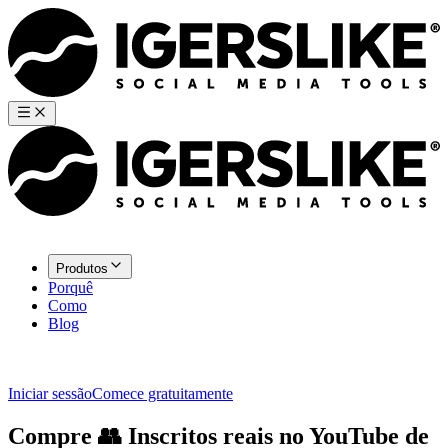
Produtos
Porquê
Como
Blog
Iniciar sessão
Comece gratuitamente
Compre
👥
Inscritos
reais no YouTube de