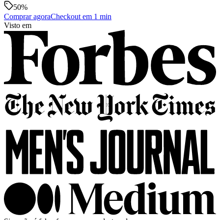
50
%
Comprar agora
Checkout em 1 min
Visto em