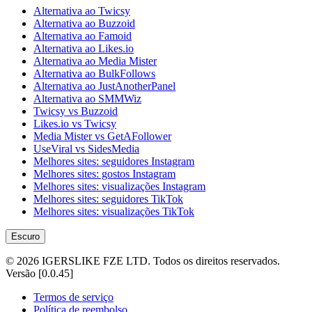
Alternativa ao Twicsy
Alternativa ao Buzzoid
Alternativa ao Famoid
Alternativa ao Likes.io
Alternativa ao Media Mister
Alternativa ao BulkFollows
Alternativa ao JustAnotherPanel
Alternativa ao SMMWiz
Twicsy vs Buzzoid
Likes.io vs Twicsy
Media Mister vs GetAFollower
UseViral vs SidesMedia
Melhores sites: seguidores Instagram
Melhores sites: gostos Instagram
Melhores sites: visualizações Instagram
Melhores sites: seguidores TikTok
Melhores sites: visualizações TikTok
Escuro
©
2026
IGERSLIKE FZE LTD
.
Todos os direitos reservados.
Versão
[
0.0.45
]
Termos de serviço
Política de reembolso