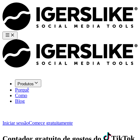
Produtos
Porquê
Como
Blog
Iniciar sessão
Comece gratuitamente
Contador gratuito de gostos do
TikTok