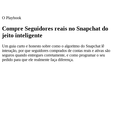
O Playbook
Compre Seguidores reais no Snapchat do
jeito inteligente
Um guia curto e honesto sobre como o algoritmo do Snapchat lê
interação, por que seguidores comprados de contas reais e ativas são
seguros quando entregues corretamente, e como programar o seu
pedido para que ele realmente faça diferença.
01
Algoritmo
Como seguidores iniciais decidem se novas pessoas
verão a sua conta nas sugestões
O Snapchat não mostra sua publicação para toda a sua audiência de
uma vez. Mostra-a para uma pequena fatia inicial (normalmente 5 a
10 por cento) e observa o que elas fazem. Seguidores, guardados,
partilhas e tempo de visualização nos primeiros 30 a 60 minutos