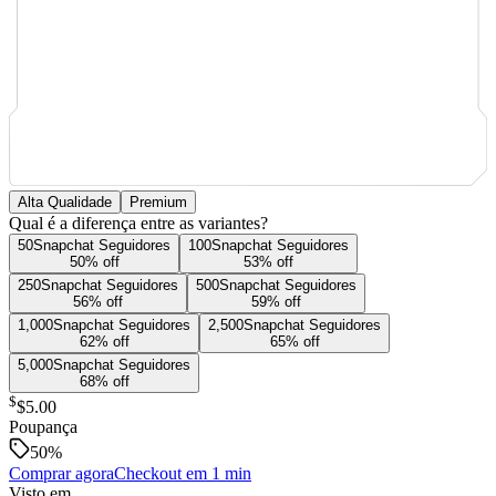
Alta Qualidade
Premium
Qual é a diferença entre as variantes?
50
Snapchat
Seguidores
100
Snapchat
Seguidores
50
% off
53
% off
250
Snapchat
Seguidores
500
Snapchat
Seguidores
56
% off
59
% off
1,000
Snapchat
Seguidores
2,500
Snapchat
Seguidores
62
% off
65
% off
5,000
Snapchat
Seguidores
68
% off
$
$5.00
Poupança
50
%
Comprar agora
Checkout em 1 min
Visto em