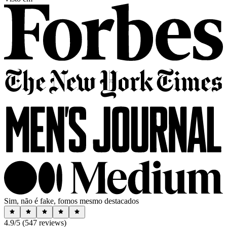
Sim, não é fake, fomos mesmo destacados
4.9
/5 (
547
reviews)