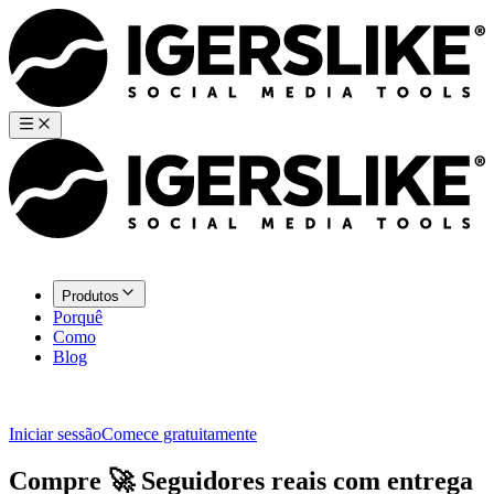
Produtos
Porquê
Como
Blog
Iniciar sessão
Comece gratuitamente
Compre
🚀
Seguidores
reais com entrega