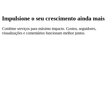
por unidade.
Impulsione o seu crescimento ainda mais
Combine serviços para máximo impacto. Gostos, seguidores,
visualizações e comentários funcionam melhor juntos.
Instagram Likes
Boost post engagement with real likes from active accounts.
Buy Likes
→
Starting at $0.90