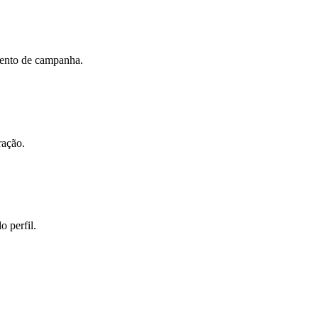
mento de campanha.
ração.
 perfil.