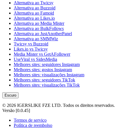
Alternativa ao Twicsy
Alternativa ao Buzzoid
Alternativa ao Famoid
Alternativa ao Likes.io
Alternativa ao Media Mister
Alternativa ao BulkFollows
Alternativa ao JustAnotherPanel
Alternativa ao SMMWiz
Twicsy vs Buzzoid
Likes.io vs Twicsy
Media Mister vs GetAFollower
UseViral vs SidesMedia
Melhores sites: seguidores Instagram
Melhores sites: gostos Instagram
Melhores sites: visualizações Instagram
Melhores sites: seguidores TikTok
Melhores sites: visualizações TikTok
Escuro
©
2026
IGERSLIKE FZE LTD
.
Todos os direitos reservados.
Versão
[
0.0.45
]
Termos de serviço
Política de reembolso